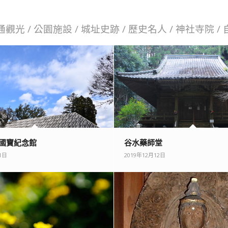
通觀光
/
公園施設
/
城址史跡
/
歷史名人
/
神社寺院
/
 國寶紀念館
谷水藥師堂
1日
2019年12月12日