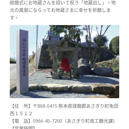
結婚式にお地蔵さんを招いて祝う「地蔵出し」。地
元の風習にならってお地蔵さまに幸せを祈願しま
す。
【住 所】〒868-0415 熊本県球磨郡あさぎり町免田
西１５１２
【電 話】0966-45-7200（あさぎり町商工観光課）
【営業時間】