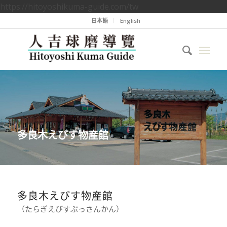
https://hitoyoshikuma-guide.com/tw
日本語
English
多良木えびす物産館
多良木えびす物産館
（たらぎえびすぶっさんかん）