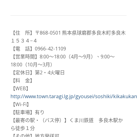
【住 所】〒868-0501 熊本県球磨郡多良木町多良木
１５３４−４
【電 話】0966-42-1109
【営業時間】8:00～18:00（4月～9月）、9:00～
18:00（10月～3月）
【定休日】第2・4火曜日
【料 金】
【WEB】
http://www.town.taragi.lg.jp/gyousei/soshiki/kikakuka
【Wi-Fi】
【駐車場】有り
【最寄の駅・（バス停）】くま川鉄道 多良木駅か
ら徒歩１分
【その他】地方発送可