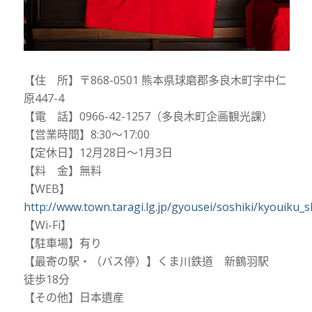
【住 所】〒868-0501 熊本県球磨郡多良木町字中仁
原447-4
【電 話】0966-42-1257（多良木町企画観光課）
【営業時間】8:30～17:00
【定休日】12月28日～1月3日
【料 金】無料
【WEB】
http://www.town.taragi.lg.jp/gyousei/soshiki/kyouiku_
【Wi-Fi】
【駐車場】有り
【最寄の駅・（バス停）】くま川鉄道 新鶴羽駅
徒歩18分
【その他】日本遺産