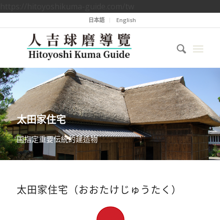
https://hitoyoshikuma-guide.com/tw
日本語
English
太田家住宅
国指定重要伝統的建造物
太田家住宅（おおたけじゅうたく）