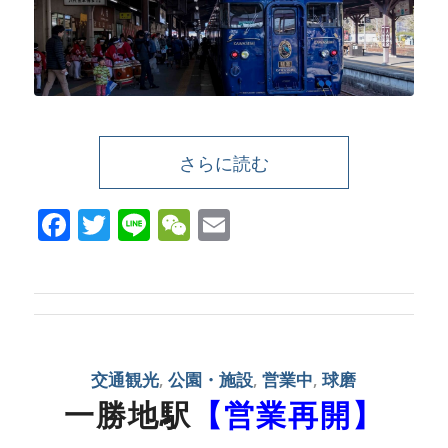
さらに読む
Facebook
Twitter
Line
WeChat
Email
交通観光
,
公園・施設
,
営業中
,
球磨
一勝地駅
【営業再開】