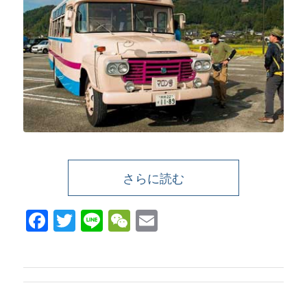
さらに読む
Facebook
Twitter
Line
WeChat
Email