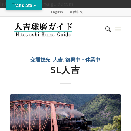
https://hitoyoshikuma-guide.com
Translate »
English
正體中文
交通観光
,
人吉
,
復興中・休業中
SL人吉