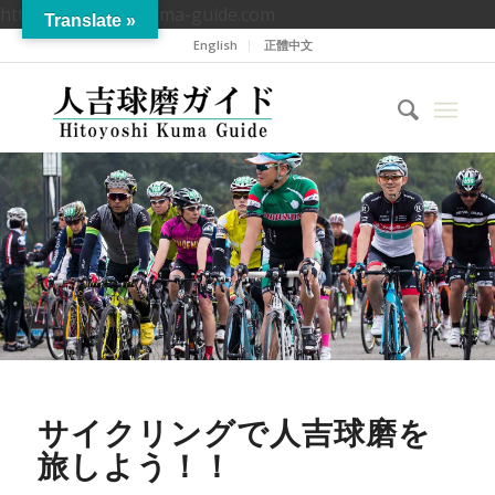
https://hitoyoshikuma-guide.com
Translate »
English
正體中文
サイクリングで人吉球磨を
旅しよう！！