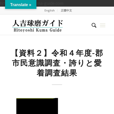
https://hitoyoshikuma-guide.com
Translate »
English
正體中文
【資料２】令和４年度-郡
市民意識調査・誇りと愛
着調査結果