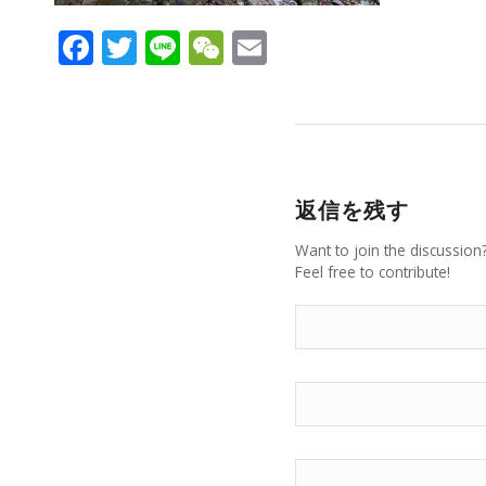
Facebook
Twitter
Line
WeChat
Email
返信を残す
Want to join the discussion
Feel free to contribute!