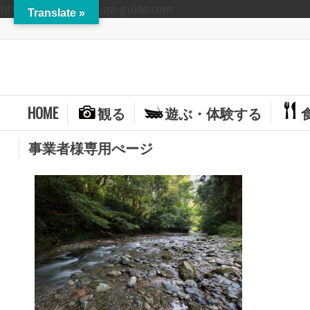
https://hitoyoshikuma-guide.com
Translate »
HOME
観る
遊ぶ・体験する
事業者様専用ぺージ