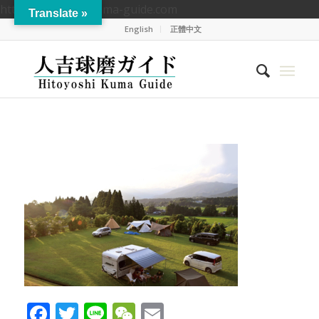
https://hitoyoshikuma-guide.com
Translate »
English
正體中文
Facebook
Twitter
Line
WeChat
Email