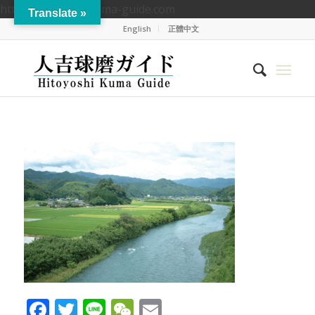
https://hitoyoshikuma-guide.com
Translate »
English
正體中文
Facebook
Twitter
Line
WeChat
Email