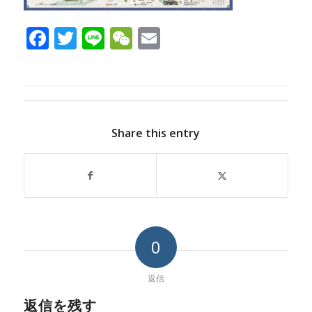
Facebook
Twitter
Line
WeChat
Email
Share this entry
0
返信
返信を残す