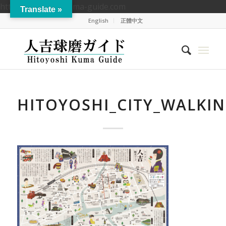
https://hitoyoshikuma-guide.com
Translate »
English
正體中文
HITOYOSHI_CITY_WALKI