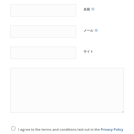
※
名前
※
メール
サイト
I agree to the terms and conditions laid out in the
Privacy Policy