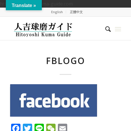
https://hitoyoshikuma-guide.com
Translate »
English
正體中文
FBLOGO
Facebook
Twitter
Line
WeChat
Email