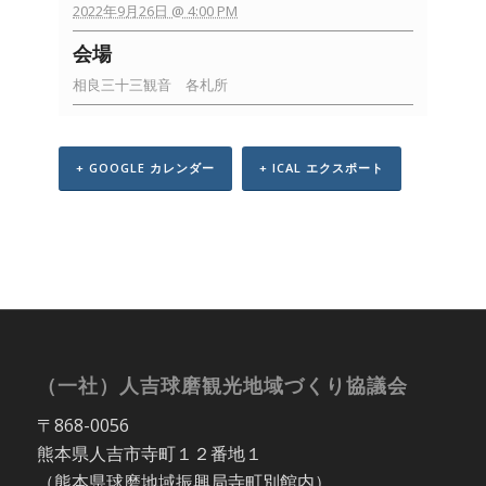
2022年9月26日 @ 4:00 PM
会場
相良三十三観音 各札所
+ GOOGLE カレンダー
+ ICAL エクスポート
（一社）人吉球磨観光地域づくり協議会
〒868-0056
熊本県人吉市寺町１２番地１
（熊本県球磨地域振興局寺町別館内）