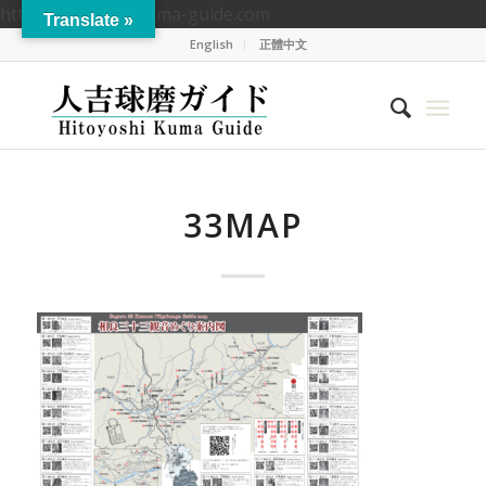
https://hitoyoshikuma-guide.com
Translate »
English
正體中文
33MAP