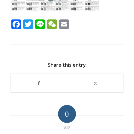
Facebook
Twitter
Line
WeChat
Email
Share this entry
0
返信