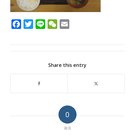
Facebook
Twitter
Line
WeChat
Email
Share this entry
0
返信