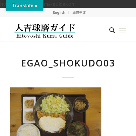
https://hitoyoshikuma-guide.com
Translate »
English
正體中文
EGAO_SHOKUDO03