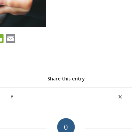
ok
ter
ine
WeChat
Email
Share this entry
0