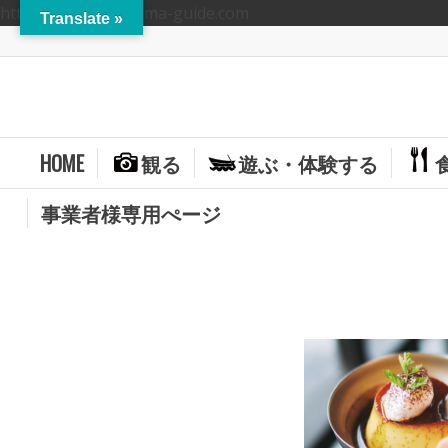
https://hitoyoshikuma-guide.com
Translate »
HOME
観る
遊ぶ・体験する
事業者様専用ぺージ