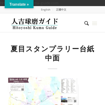
https://hitoyoshikuma-guide.com
Translate »
English
正體中文
夏目スタンプラリー台紙
中面