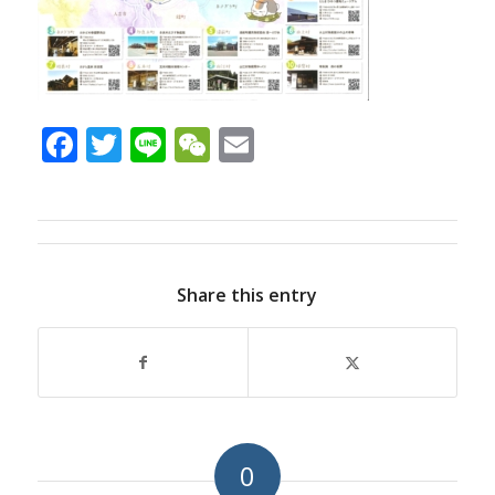
Facebook
Twitter
Line
WeChat
Email
Share this entry
0