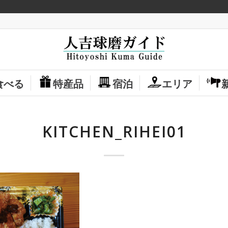
食べる
特産品
宿泊
エリア
KITCHEN_RIHEI01