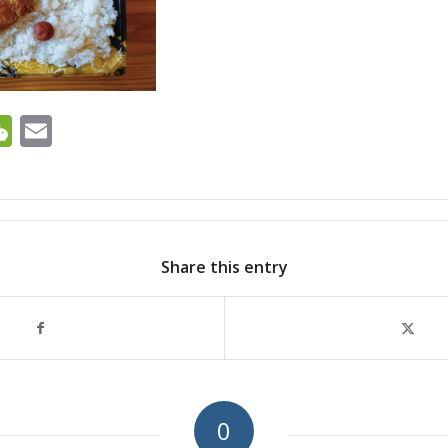
ok
ter
ine
WeChat
Email
Share this entry
0