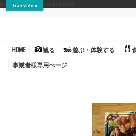
https://hitoyoshikuma-guide.com
Translate »
HOME
観る
遊ぶ・体験する
事業者様専用ぺージ