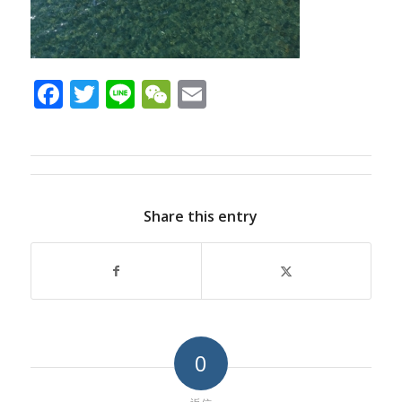
Facebook
Twitter
Line
WeChat
Email
Share this entry
0