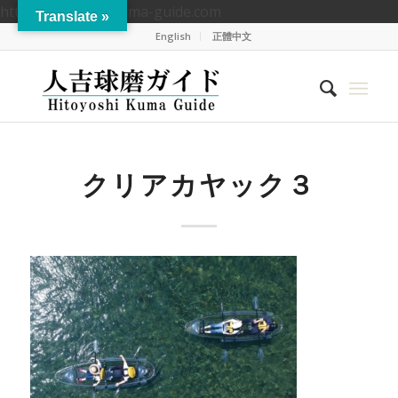
https://hitoyoshikuma-guide.com
Translate »
English
正體中文
クリアカヤック３