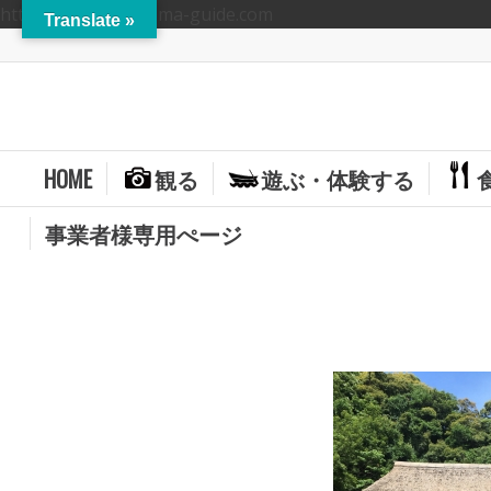
https://hitoyoshikuma-guide.com
Translate »
HOME
観る
遊ぶ・体験する
事業者様専用ぺージ