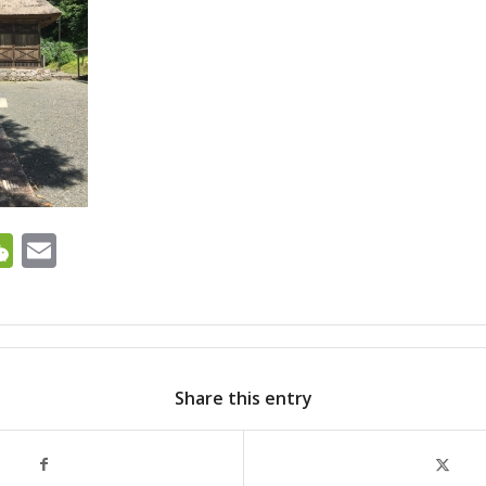
ok
ter
ine
WeChat
Email
Share this entry