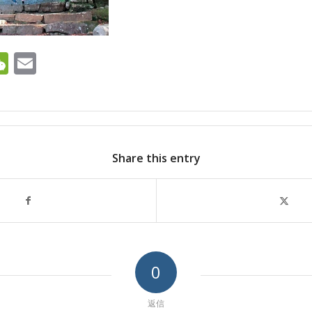
ok
ter
ine
WeChat
Email
Share this entry
0
返信