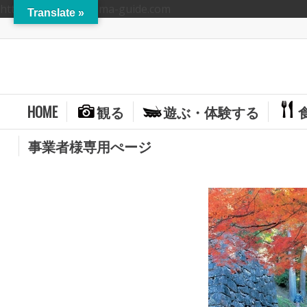
https://hitoyoshikuma-guide.com
Translate »
HOME
観る
遊ぶ・体験する
事業者様専用ぺージ