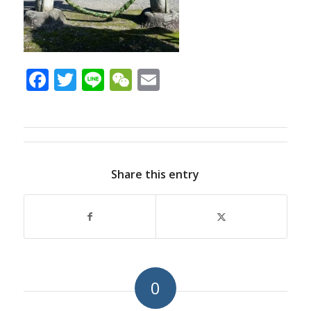
Facebook
Twitter
Line
WeChat
Email
Share this entry
0