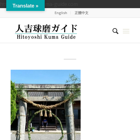
https://hitoyoshikuma-guide.com
Translate »
English
正體中文