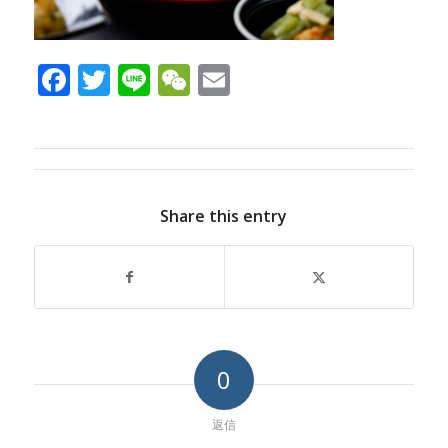
Facebook
Twitter
Line
WeChat
Email
Share this entry
0
返信