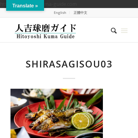
https://hitoyoshikuma-guide.com
Translate »
English
正體中文
SHIRASAGISOU03