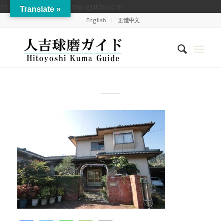
https://hitoyoshikuma-guide.com
Translate »
English
正體中文