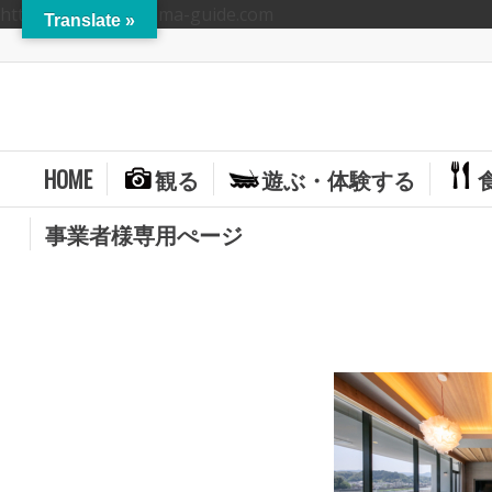
https://hitoyoshikuma-guide.com
Translate »
HOME
観る
遊ぶ・体験する
事業者様専用ぺージ