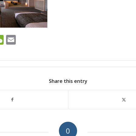
ok
ter
ine
WeChat
Email
Share this entry
0