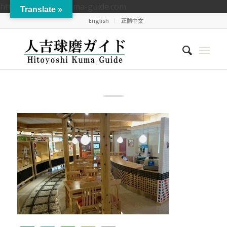
https://hitoyoshikuma-guide.com
Translate »
English
正體中文