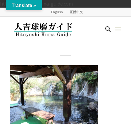
https://hitoyoshikuma-guide.com
Translate »
English
正體中文