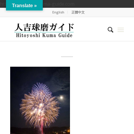
https://hitoyoshikuma-guide.com
Translate »
English
正體中文