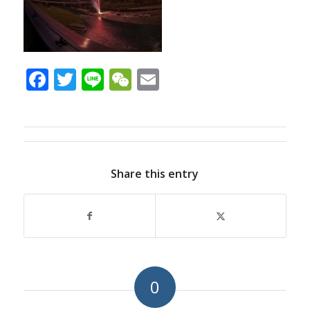
Facebook
Twitter
Line
WeChat
Email
Share this entry
0