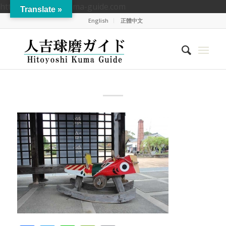
https://hitoyoshikuma-guide.com
Translate »
English
正體中文