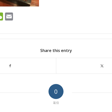
ok
ter
ine
WeChat
Email
Share this entry
0
返信