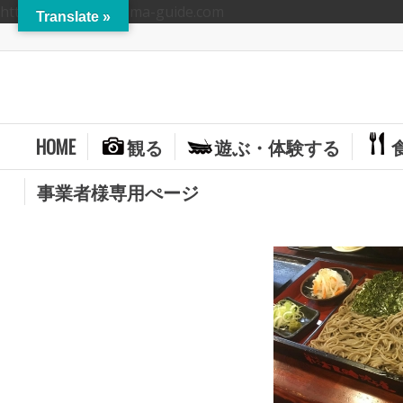
https://hitoyoshikuma-guide.com
Translate »
HOME
観る
遊ぶ・体験する
事業者様専用ぺージ