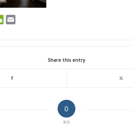
ok
ter
ine
WeChat
Email
Share this entry
0
返信