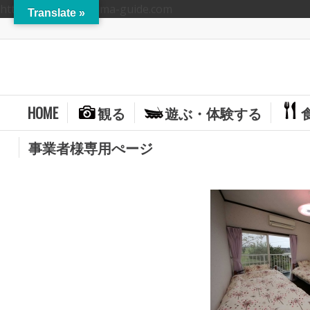
https://hitoyoshikuma-guide.com
Translate »
HOME
観る
遊ぶ・体験する
事業者様専用ぺージ