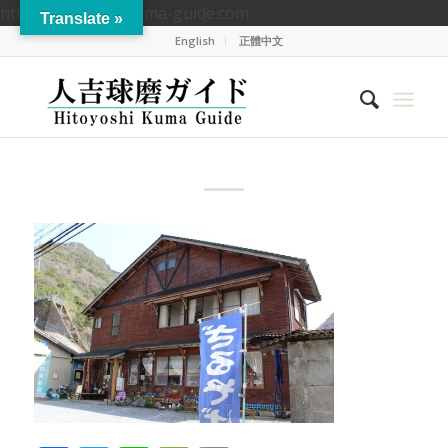
https://hitoyoshikuma-guide.com
Translate »
English
正體中文