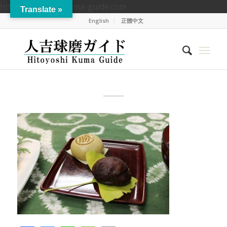
https://hitoyoshikuma-guide.com
Translate »
English
正體中文