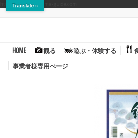
https://hitoyoshikuma-guide.com
Translate »
HOME
観る
遊ぶ・体験する
事業者様専用ぺージ