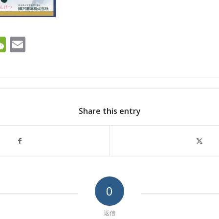
ok
ter
ine
WeChat
Email
Share this entry
0
返信