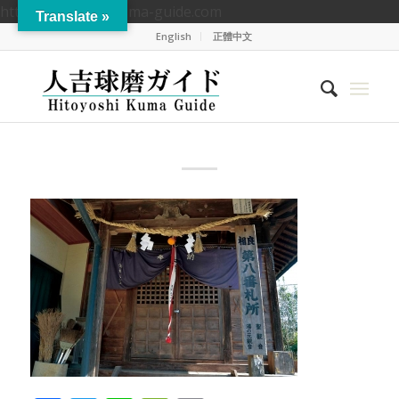
https://hitoyoshikuma-guide.com
Translate »
English
正體中文