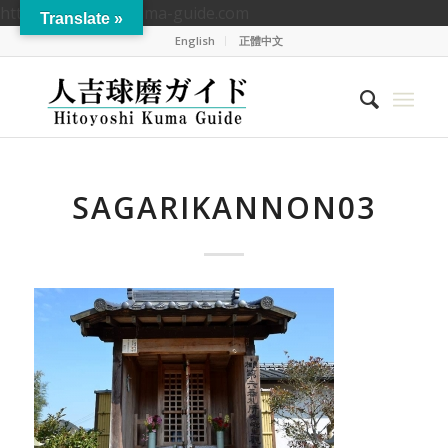
https://hitoyoshikuma-guide.com
Translate »
English
正體中文
SAGARIKANNON03