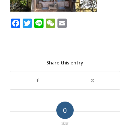
Facebook
Twitter
Line
WeChat
Email
Share this entry
0
返信