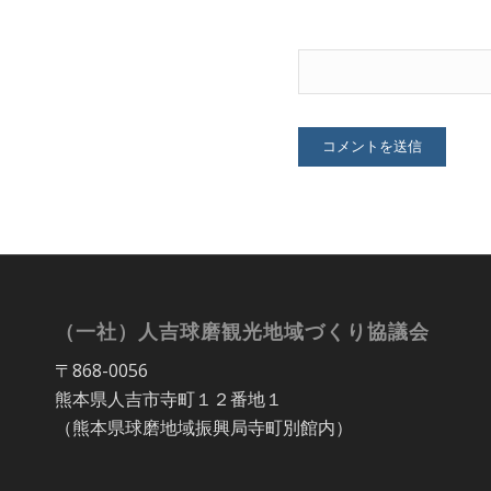
（一社）人吉球磨観光地域づくり協議会
〒868-0056
熊本県人吉市寺町１２番地１
（熊本県球磨地域振興局寺町別館内）