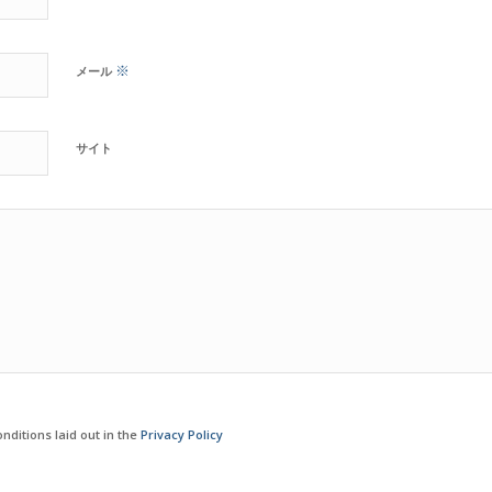
※
メール
サイト
nditions laid out in the
Privacy Policy