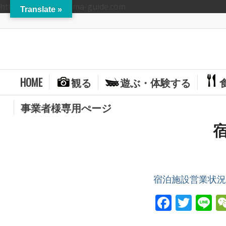
https://hitoyoshikuma-guide.com
Translate »
HOME
観る
遊ぶ・体験する
事業者様専用ぺージ
宿
宿泊施設営業状況リ
Facebo
Twit
L