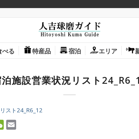
食べる
特産品
宿泊
エリア
泊施設営業状況リスト24_R6_
スト24_R6_12
ok
ter
ine
WeChat
Email