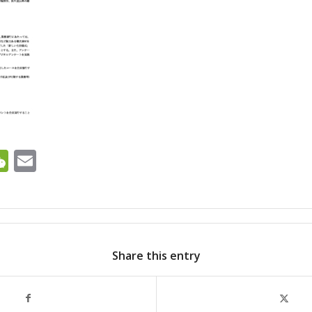
ok
ter
ine
WeChat
Email
Share this entry