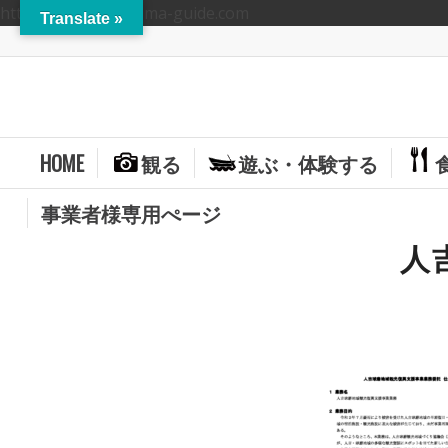
https://hitoyoshikuma-guide.com
Translate »
HOME
観る
遊ぶ・体験する
事業者様専用ぺージ
人