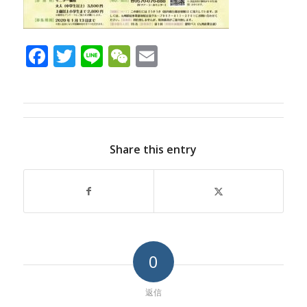
Facebook
Twitter
Line
WeChat
Email
Share this entry
0
返信