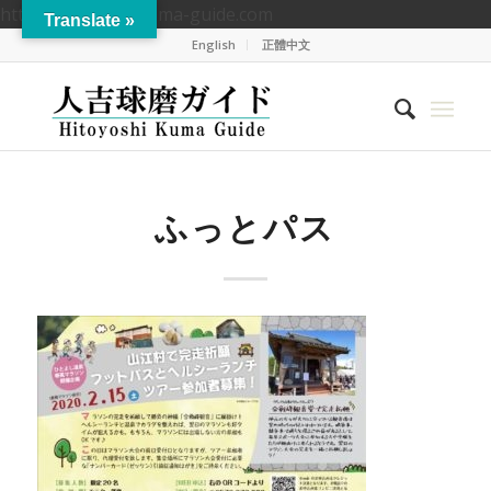
https://hitoyoshikuma-guide.com
Translate »
English
正體中文
ふっとパス