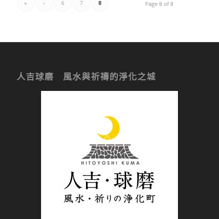
«
‹
6
7
8
Page 8 of 8
人吉球磨 風水與祈禱的淨化之城