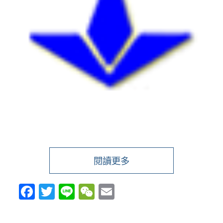
閱讀更多
Facebook
Twitter
Line
WeChat
Email