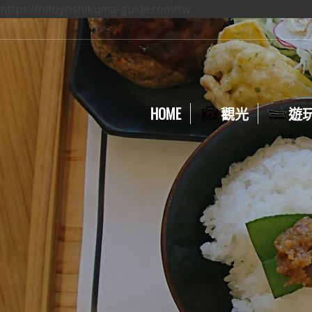
https://hitoyoshikuma-guide.com/tw
HOME
觀光
遊