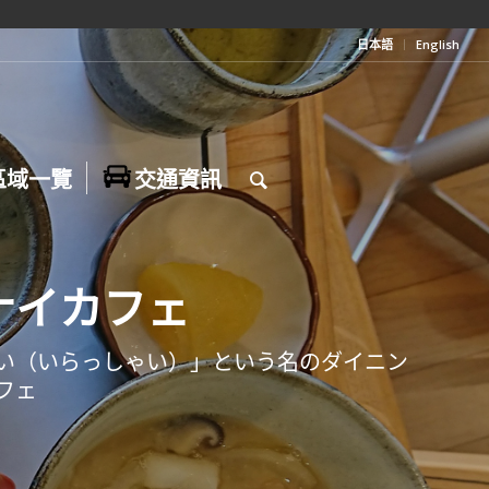
日本語
English
區域一覽
交通資訊
ナイカフェ
い（いらっしゃい）」という名のダイニン
フェ