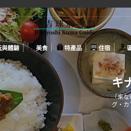
玩與體驗
美食
特產品
住宿
キ
「来な
グ・カ