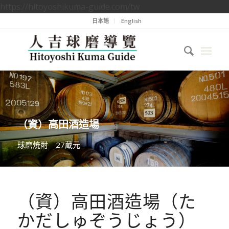
https://hitoyoshikuma-guide.com/tw
日本語
English
（資）高田酒造場
球磨焼酎 27蔵元
（資）高田酒造場（た
かだしゅぞうじょう）