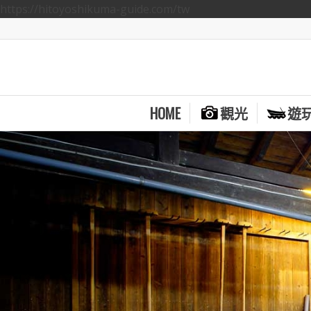
https://hitoyoshikuma-guide.com/tw
HOME
觀光
遊