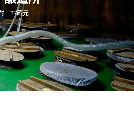
酎 27蔵元