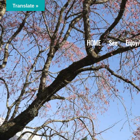
Translate »
HOME
See
Enjoy