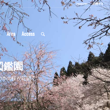
Japanese
正體中文
s
Area
Access
図鑑園
20本の桜が花開く