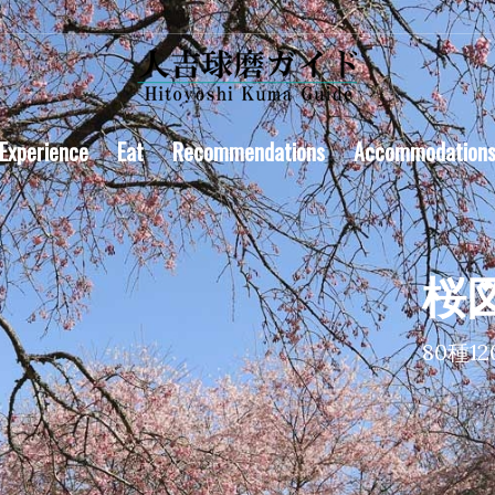
/Experience
Eat
Recommendations
Accommodation
桜
80種1