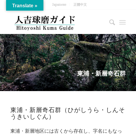
Japanese
正體中文
Translate »
東浦・新層奇石群
東浦・新層奇石群（ひがしうら・しんそ
うきいしぐん）
東浦・新層地区には古くから存在し、字名にもなっ