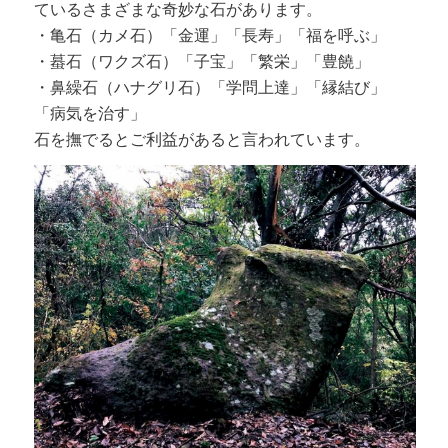
ているさまざまな奇妙な石があります。
・亀石（カメ石）「金運」「長寿」「福を呼ぶ」
・蟇石（ワクズ石）「子宝」「繁栄」「豊饒」
・鼻繰石（ハナグリ石）「学問上達」「縁結び」
「病気を治す」
石を撫でるとご利益があると言われています。