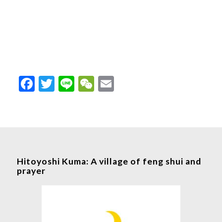
Facebook
Twitter
Line
WeChat
Email
Hitoyoshi Kuma: A village of feng shui and
prayer