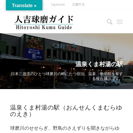
Japanese
正體中文
Translate »
温泉くま村湯の駅
日本三急流のひとつ球磨川の畔にたつ宿泊、温泉、物産館を有す
る複合施設です。
温泉くま村湯の駅（おんせんくまむらゆ
のえき）
球磨川のせせらぎ、野鳥のさえずりを聞きながらゆ