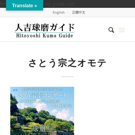
https://hitoyoshikuma-guide.com
Translate »
English
正體中文
さとう宗之オモテ