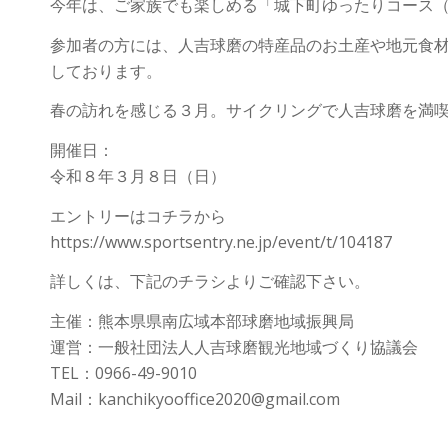
今年は、ご家族でも楽しめる「城下町ゆったりコース（
参加者の方には、人吉球磨の特産品のお土産や地元食
しております。
春の訪れを感じる３月。サイクリングで人吉球磨を満
開催日：
令和８年３月８日（日）
エントリーはコチラから
https://www.sportsentry.ne.jp/event/t/104187
詳しくは、下記のチラシよりご確認下さい。
主催：熊本県県南広域本部球磨地域振興局
運営：一般社団法人人吉球磨観光地域づくり協議会
TEL：0966-49-9010
Mail：kanchikyooffice2020@gmail.com