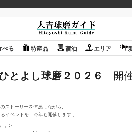
食べる
特産品
宿泊
エリア
Nひとよし球磨２０２６
開催
そのストーリーを体感しながら、
るイベントを、今年も開催します 。
）」と