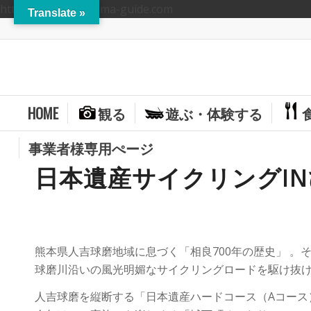
https://hitoyoshikuma-guide.com
Translate »
HOME
観る
遊ぶ・体験する
事業者様専用ぺージ
日本遺産サイクリングI
熊本県人吉球磨地域に息づく「相良700年の歴史」 。
球磨川沿いの風光明媚なサイクリングロードを駆け抜け
人吉球磨を縦断する「日本遺産ハードコース（Aコース