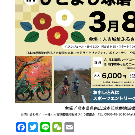
Facebook
Twitter
Line
WeChat
Email