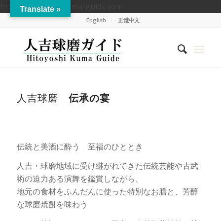
https://hitoyoshikuma-guide.com
Translate »
English
正體中文
人吉球磨
伝承の宴
伝統と美酒に酔う 至福のひととき
人吉・球磨地域に受け継がれてきた伝統芸能や古武
術の迫力ある演舞を鑑賞しながら、
地元の食材をふんだんに使った特別なお膳と、芳醇
な球磨焼酎を味わう