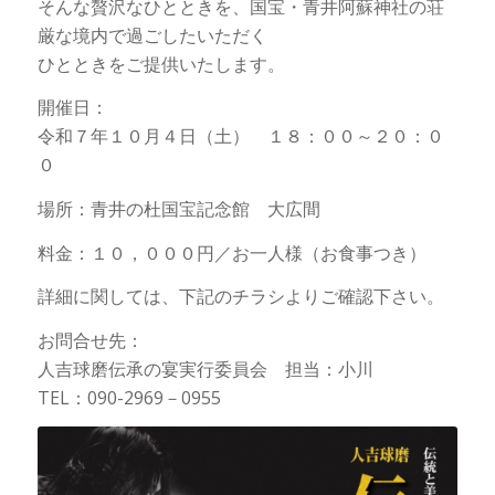
そんな贅沢なひとときを、国宝・青井阿蘇神社の荘
厳な境内で過ごしたいただく
ひとときをご提供いたします。
開催日：
令和７年１０月４日（土） １８：００～２０：０
０
場所：青井の杜国宝記念館 大広間
料金：１０，０００円／お一人様（お食事つき）
詳細に関しては、下記のチラシよりご確認下さい。
お問合せ先：
人吉球磨伝承の宴実行委員会 担当：小川
TEL：090-2969－0955