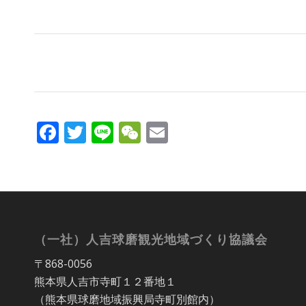
Facebook
Twitter
Line
WeChat
Email
（一社）人吉球磨観光地域づくり協議会
〒868-0056
熊本県人吉市寺町１２番地１
（熊本県球磨地域振興局寺町別館内）