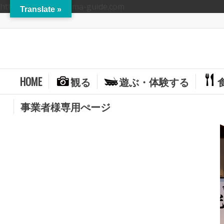
https://hitoyoshikuma-guide.com
Translate »
HOME
観る
遊ぶ・体験する
事業者様専用ぺージ